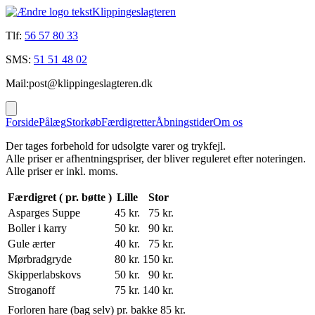
Klippingeslagteren
Tlf:
56 57 80 33
SMS:
51 51 48 02
Mail:
post@klippingeslagteren.dk
Forside
Pålæg
Storkøb
Færdigretter
Åbningstider
Om os
Der tages forbehold for udsolgte varer og trykfejl.
Alle priser er afhentningspriser, der bliver reguleret efter noteringen.
Alle priser er inkl. moms.
Færdigret ( pr. bøtte )
Lille
Stor
Asparges Suppe
45 kr.
75 kr.
Boller i karry
50 kr.
90 kr.
Gule ærter
40 kr.
75 kr.
Mørbradgryde
80 kr.
150 kr.
Skipperlabskovs
50 kr.
90 kr.
Stroganoff
75 kr.
140 kr.
Forloren hare (bag selv)
pr. bakke
85 kr.